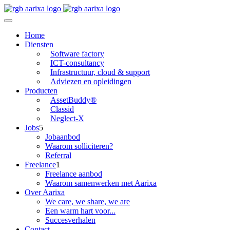
Home
Diensten
Software factory
ICT-consultancy
Infrastructuur, cloud & support
Adviezen en opleidingen
Producten
AssetBuddy®
Classid
Neglect-X
Jobs
5
Jobaanbod
Waarom solliciteren?
Referral
Freelance
1
Freelance aanbod
Waarom samenwerken met Aarixa
Over Aarixa
We care, we share, we are
Een warm hart voor...
Succesverhalen
Contact